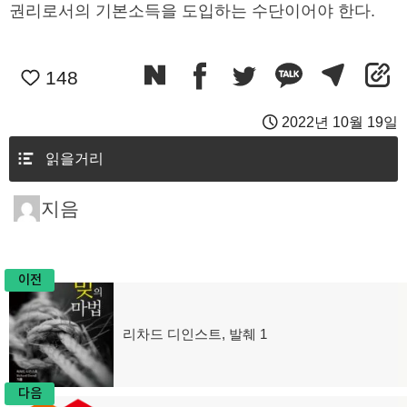
권리로서의 기본소득을 도입하는 수단이어야 한다.
148
2022년 10월 19일
읽을거리
지음
이전
글
리차드 디인스트, 발췌 1
이
탐
전
글:
색
다음