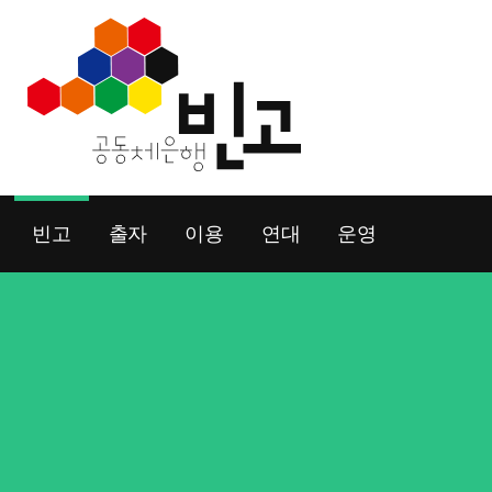
Skip
to
content
빈고
출자
이용
연대
운영