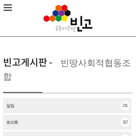
Skip
메뉴열기
to
content
빈고게시판
-
빈땅사회적협동조
합
알림
211
회의록
317