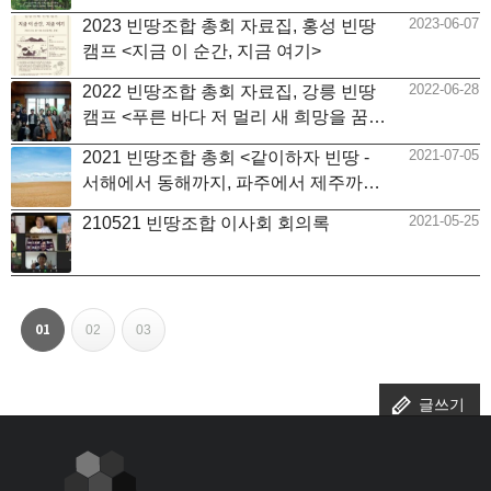
2023-06-07
2023 빈땅조합 총회 자료집, 홍성 빈땅
캠프 <지금 이 순간, 지금 여기>
2022-06-28
2022 빈땅조합 총회 자료집, 강릉 빈땅
캠프 <푸른 바다 저 멀리 새 희망을 꿈꾸
다>
2021-07-05
2021 빈땅조합 총회 <같이하자 빈땅 -
서해에서 동해까지, 파주에서 제주까지
> 자료집
2021-05-25
210521 빈땅조합 이사회 회의록
페이지
페이지
페이지
열린
01
02
03
페
이
글쓰기
지