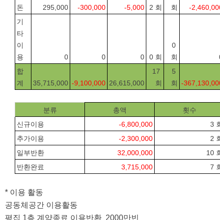
돈
295,000
-300,000
-5,000
2 회
회
-2,460,00
기
타
이
0 
용
0
0
0
0 회
회
합
17 
5 
계
35,715,000
-9,100,000
26,615,000
회
회
-367,130,00
분류
총액
횟수
신규이용
-6,800,000
3 
추가이용
-2,300,000
2 
일부반환
32,000,000
10 
반환완료
3,715,000
7 
* 이용 활동
공동체공간 이용활동 
평집 1층 계약종료 이용반환  2000만빈