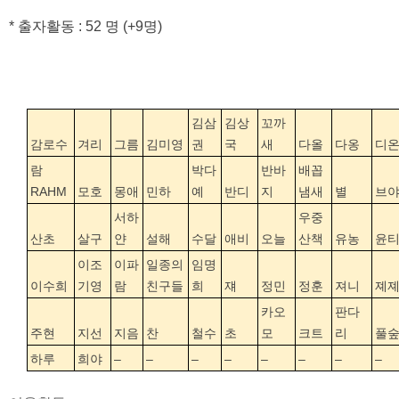
* 출자활동 : 52 명 (+9명)
김삼
김상
꼬까
감로수
겨리
그름
김미영
권
국
새
다올
다옹
디
람
박다
반바
배꼽
RAHM
모호
몽애
민하
예
반디
지
냄새
별
브
서하
우중
산초
살구
얀
설해
수달
애비
오늘
산책
유농
윤
이조
이파
일종의
임명
이수희
기영
람
친구들
희
쟤
정민
정훈
져니
졔
카오
판다
주현
지선
지음
찬
철수
초
모
크트
리
풀
하루
희야
–
–
–
–
–
–
–
–