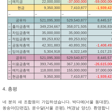
–
예치금
22,000,000
-37,000,000
-59,000,00
현금
9,350,300
7,410,877
-1,939,42
–
–
–
–
공유자
521,095,300
529,540,877
8,445,57
–
출자금총액
349,234,667
358,071,505
8,836,83
–
차입금총액
35,000,000
35,000,000
–
적립금총액
89,253,832
89,253,832
–
공동체총액
42,301,883
40,893,391
-1,408,49
–
잉여금총액
5,304,918
6,322,149
1,017,23
공유지
521,095,300
529,540,877
8,445,57
–
이용금총액
393,745,000
367,130,000
-26,615,00
–
예치금총액
118,000,000
155,000,000
37,000,00
–
현금총액
9,350,300
7,410,877
-1,939,42
4. 총평
네 분의 새 조합원이 가입하셨습니다. 박다예(서울 동대문), 
쏭송아(단편집), 윤수달(서울 은평), H(경남 양산). 환영합니