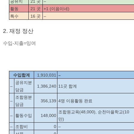
공유지
21 곳
–
활동
21 곳
+1 (이음이네)
특수
16 곳
–
2. 재정 정산  
수입-지출=잉여
수입합계
1,910,031
–
공유지분
–
1,386,240
11곳 합계
담금
조합원분
–
356,139
4명 이용활동 완료
담금
조합원교육(48,000), 순천마을학교(10
–
활동수입
148,000
만) 
–
조합비
0
–