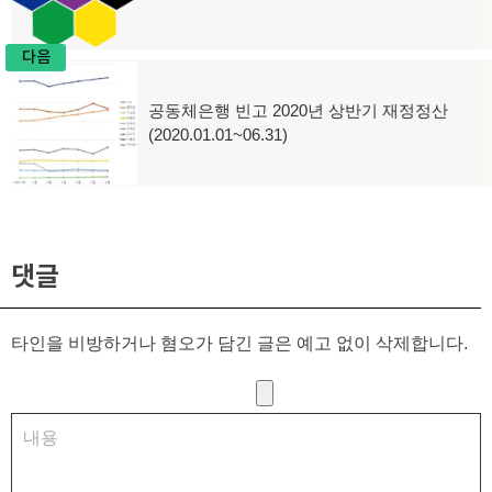
탐
전
글:
색
다음
공동체은행 빈고 2020년 상반기 재정정산
다
(2020.01.01~06.31)
음
글:
댓글
타인을 비방하거나 혐오가 담긴 글은 예고 없이 삭제합니다.