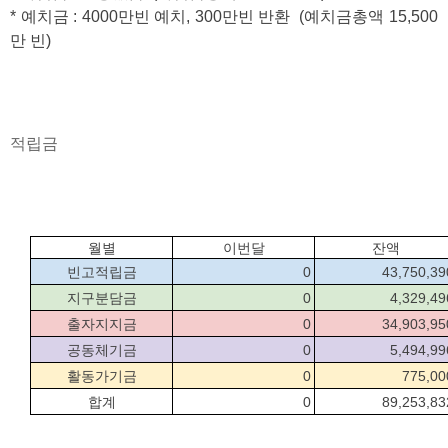
* 예치금 : 4000만빈 예치, 300만빈 반환  (예치금총액 15,500 
만 빈)
적립금
월별
이번달
잔액
빈고적립금
0
43,750,39
지구분담금
0
4,329,49
출자지지금
0
34,903,95
공동체기금
0
5,494,99
활동가기금
0
775,00
합계
0
89,253,83