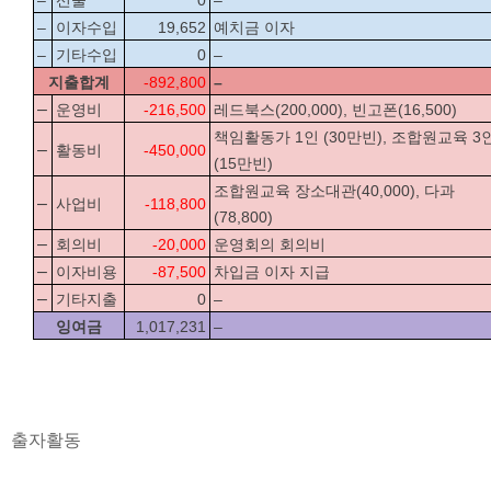
–
선물
0
–
–
이자수입
19,652
예치금 이자
–
기타수입
0
–
지출합계
-892,800
–
–
운영비
-216,500
레드북스(200,000), 빈고폰(16,500)
책임활동가 1인 (30만빈), 조합원교육 3
–
활동비
-450,000
(15만빈)
조합원교육 장소대관(40,000), 다과
–
사업비
-118,800
(78,800)
–
회의비
-20,000
운영회의 회의비
–
이자비용
-87,500
차입금 이자 지급
–
기타지출
0
–
잉여금
1,017,231
–
출자활동