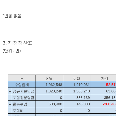
*변동 없음
3. 재정정산표  
(단위 : 빈)
–
5 월
6 월
차액
수입합계
1,962,548
1,910,031
52,51
–
공유지분담금
1,323,240
1,386,240
63,00
–
조합원분담금
0
356,139
356,13
–
활동수입
508,400
148,000
-360,40
–
조합비
0
0