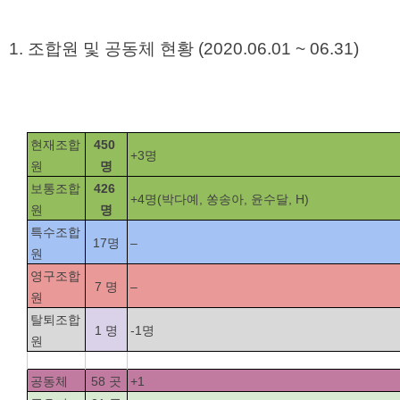
1. 조합원 및 공동체 현황 (2020.06.01 ~ 06.31)
현재조합
450 
+3명
원
명
보통조합
426 
+4명(박다예, 쏭송아, 윤수달, H)
원
명
특수조합
17명
–
원
영구조합
7 명
–
원
탈퇴조합
1 명
-1명
원
공동체
58 곳
+1