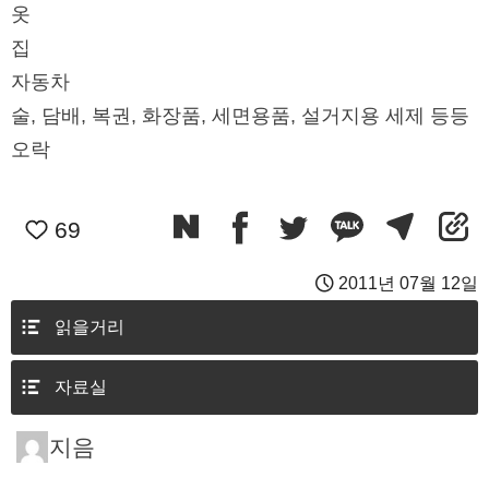
옷
집
자동차
술, 담배, 복권, 화장품, 세면용품, 설거지용 세제 등등
오락
69
2011년 07월 12일
읽을거리
자료실
지음