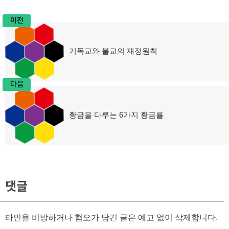
이전
글
기독교와 불교의 재정원칙
이
탐
전
글:
색
다음
황금을 다루는 6가지 황금률
다
음
글:
댓글
타인을 비방하거나 혐오가 담긴 글은 예고 없이 삭제합니다.