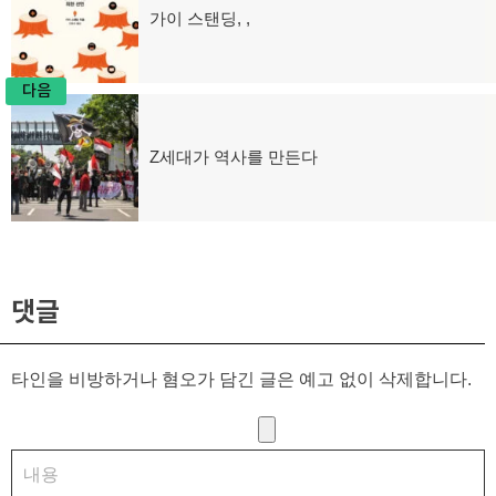
가이 스탠딩, ,
이
탐
전
글:
색
다음
Z세대가 역사를 만든다
다
음
글:
댓글
타인을 비방하거나 혐오가 담긴 글은 예고 없이 삭제합니다.