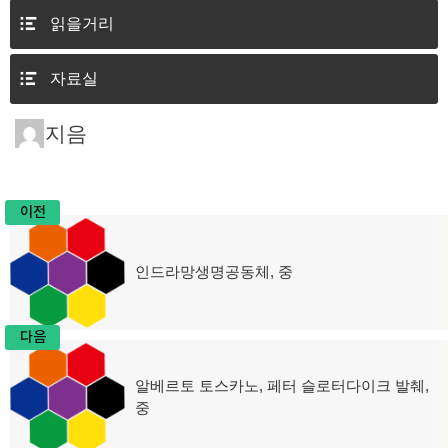
읽을거리
자료실
지음
이전
글
인드라망생명공동체, 중
이
탐
전
글:
색
다음
알베르토 토스카노, 페터 슬로터다이크 발췌,
다
중
음
글: