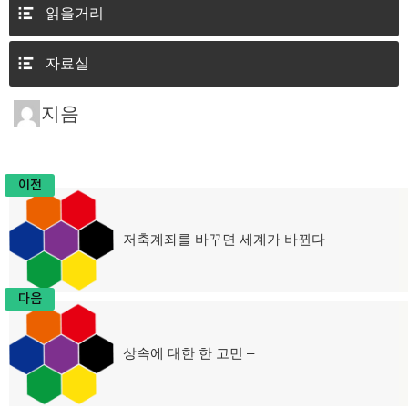
읽을거리
자료실
지음
이전
글
저축계좌를 바꾸면 세계가 바뀐다
이
탐
전
글:
색
다음
상속에 대한 한 고민 –
다
음
글: