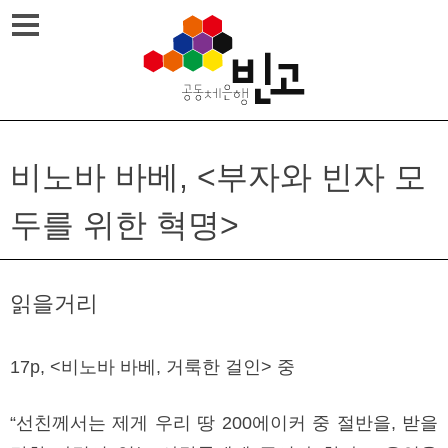
Skip
메뉴열기
to
content
비노바 바베, <부자와 빈자 모
두를 위한 혁명>
읽을거리
17p, <비노바 바베, 거룩한 걸인> 중
“선친께서는 제게 우리 땅 200에이커 중 절반을, 받을