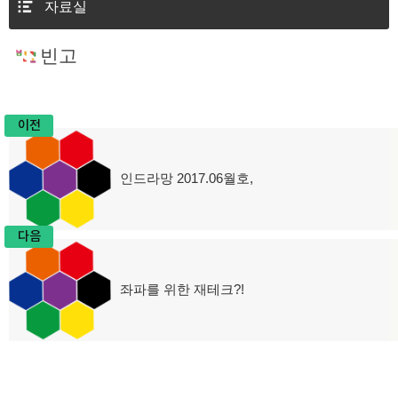
자료실
빈고
이전
글
인드라망 2017.06월호,
이
탐
전
글:
색
다음
좌파를 위한 재테크?!
다
음
글: