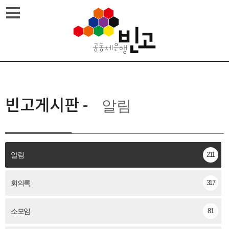
Skip
메뉴열기
to
content
빈고게시판
-
알림
알림
211
회의록
317
소모임
81