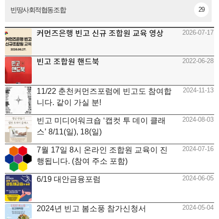
빈땅사회적협동조합
29
커먼즈은행 빈고 신규 조합원 교육 영상
2026-07-17
빈고 조합원 핸드북
2022-06-28
2024-11-13
11/22 춘천커먼즈포럼에 빈고도 참여합
니다. 같이 가실 분!
2024-08-03
빈고 미디어워크숍 ‘캡컷 투 데이 클래
스’ 8/11(일), 18(일)
2024-07-16
7월 17일 8시 온라인 조합원 교육이 진
행됩니다. (참여 주소 포함)
2024-06-05
6/19 대안금융포럼
2024-05-04
2024년 빈고 봄소풍 참가신청서