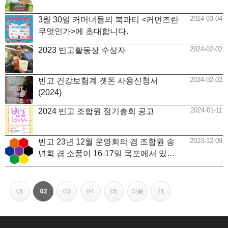
2024-03-04
3월 30일 커머너들의 북파티 <커먼즈란
무엇인가>에 초대합니다.
2024-02-02
2023 빈고활동상 수상자
2024-02-02
빈고 건강보험계 곗돈 사용신청서
(2024)
2024-01-11
2024 빈고 조합원 정기총회 공고
2023-12-09
빈고 23년 12월 운영회의 겸 조합원 송
년회 겸 소풍이 16-17일 목포에서 있습
니다.
페이지
페이지
페이지
페이지
페이지
페이지
페이지
열린
02
01
03
04
05
다음
21
페
이