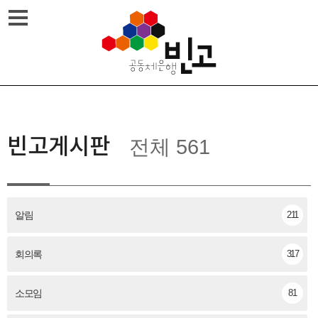
Skip
메뉴열기
to
content
빈고게시판
전체 561
알림
211
회의록
317
소모임
81