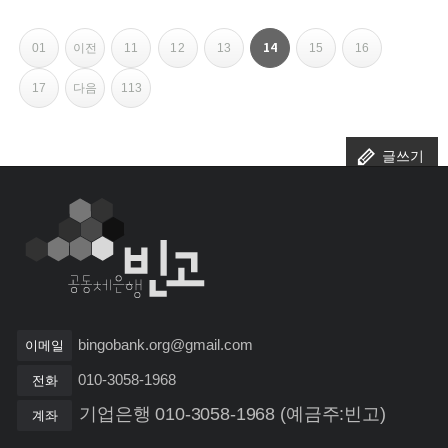
페이지
페이지
페이지
페이지
페이지
페이지
페이지
페이지
페이지
페이지
페이지
열린
14
01
이전
11
12
13
15
16
페
17
다음
113
이
지
글쓰기
내
비
게
이
bingobank.org@gmail.com
이메일
션
010-3058-1968
전화
기업은행 010-3058-1968 (예금주:빈고)
계좌