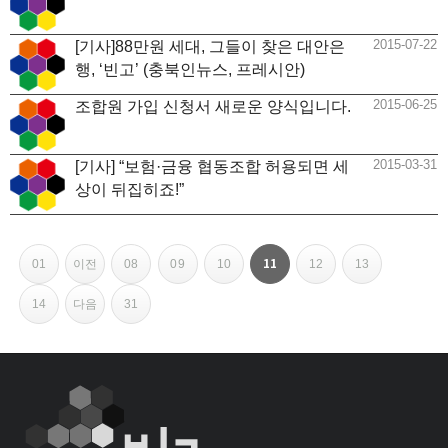
2015-07-22
[기사]88만원 세대, 그들이 찾은 대안은
행, ‘빈고’ (충북인뉴스, 프레시안)
2015-06-25
조합원 가입 신청서 새로운 양식입니다.
2015-03-31
[기사] “보험·금융 협동조합 허용되면 세
상이 뒤집히죠!”
페이지
페이지
페이지
페이지
페이지
페이지
페이지
페이지
페이지
페이지
페이지
열린
11
01
이전
08
09
10
12
13
페
14
다음
31
이
지
내