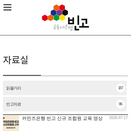
Skip
메뉴열기
to
content
자료실
읽을거리
187
빈고자료
96
2026-07-17
커먼즈은행 빈고 신규 조합원 교육 영상