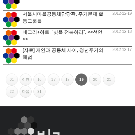
2012-12-19
서울시마을공동체담당관, 주거문제 활
동그룹들
2012-12-18
네그리+하트, “빚을 전복하라”, <<선언
>>
2012-12-17
[자료] 개인과 공동체 사이, 청년주거의
해법
페이지
페이지
페이지
페이지
페이지
페이지
페이지
페이지
페이지
페이지
페이지
열린
19
01
이전
16
17
18
20
21
페
22
다음
31
이
지
내