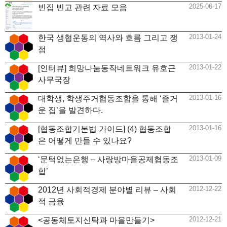
2025-06-17
빈집 빈고 관련 자료 모음
2013-01-24
한국 생협운동의 역사와 흐름 그리고 쟁
점
2013-01-22
[인터뷰] 희망나눔동작네트워크 유호근
사무국장
2013-01-16
대학생, 학생주거협동조합을 통해 ‘즐거
운 집’을 발견하다.
2013-01-16
[협동조합기본법 가이드] (4) 협동조합
은 어떻게 만들 수 있나요?
2013-01-09
‘문턱없는은행 – 사랑방마을공제협동조
합’
2012-12-22
2012년 사회적경제 분야별 리뷰 – 사회
적 금융
2012-12-21
<공동체토지신탁과 마을만들기>