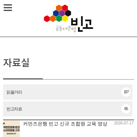
Skip
메뉴열기
to
content
자료실
읽을거리
187
빈고자료
96
2026-07-17
커먼즈은행 빈고 신규 조합원 교육 영상