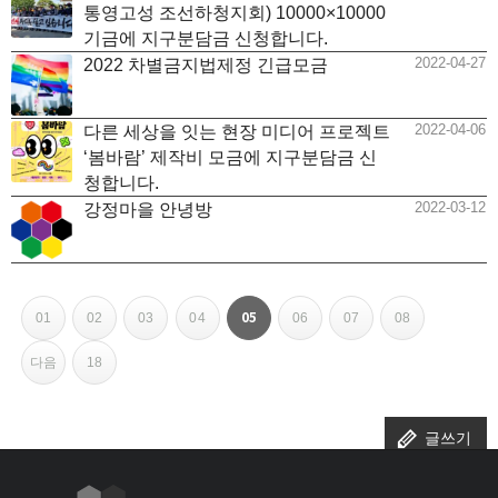
통영고성 조선하청지회) 10000×10000
기금에 지구분담금 신청합니다.
2022-04-27
2022 차별금지법제정 긴급모금
2022-04-06
다른 세상을 잇는 현장 미디어 프로젝트
‘봄바람’ 제작비 모금에 지구분담금 신
청합니다.
2022-03-12
강정마을 안녕방
페이지
페이지
페이지
페이지
페이지
페이지
페이지
페이지
페이지
페이지
열린
05
01
02
03
04
06
07
08
페
다음
18
이
지
글쓰기
내