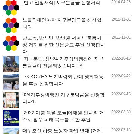
2014-04-28
[빈고 신청서식] 지구분담금 신청서식
2022-11-01
노들장애인야학 지구분담금을 신청합
니다.
2022-11-01
반노동, 반시민, 반인권 서울시 불통시
정 저지를 위한 신문광고 후원 신청합니
다.
2022-10-13
[지구분담금] 924 기후정의행진에 지구
분담금이 전달되었습니다:D!
2022-09-22
DX KOREA 무기박람회 반대 평화행동
을 후원 신청합니다.
2022-09-15
924기후정의행진 지구분담금을 신청합
니다:D
2022-08-30
[2022 이룸 특별 모금]이태원 언니의 거
주지 침수 피해 복구를 위한 후원
2022-07-13
대우조선 하청 노동자 파업 연대 (거제