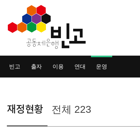
Skip
to
content
빈고
출자
이용
연대
운영
재정현황
전체 223