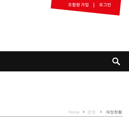
조합원 가입
로그인
검
색:
Home
운영
재정현황