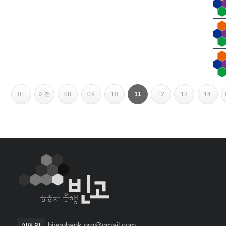
11
01
이전
08
09
10
12
13
14
페
이
지
내
비
게
bingobank.org@gmail.com
이메일