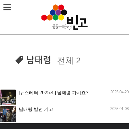
Skip
메뉴열기
to
content
남태령
전체 2
2025-04-20
[뉴스레터 2025.4.] 남태령 가시죠?
2025-01-08
남태령 발언 기고