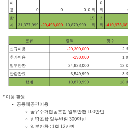
이
0 
용
0
0
0
0 회
회
합
15 
3 
계
31,377,999
-20,498,000
10,879,999
회
회
-410,973,08
분류
총액
횟수
신규이용
-20,300,000
2 
추가이용
-198,000
1 
일부반환
24,828,000
12 
반환완료
6,549,999
3 
합계
10,879,999
18 
* 이용 활동
공동체공간이용
공유주거협동조합 일부반환 100만빈
빈땅조합 일부반환 300만빈
일부반환 : 1회 12만빈