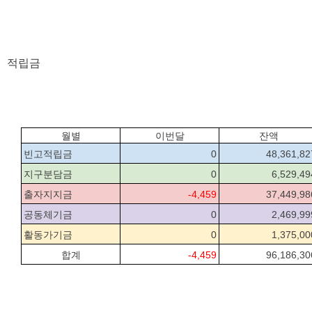
적립금
월별
이번달
잔액
빈고적립금
0
48,361,82
지구분담금
0
6,529,49
출자지지금
-4,459
37,449,98
공동체기금
0
2,469,99
활동가기금
0
1,375,00
합계
-4,459
96,186,30