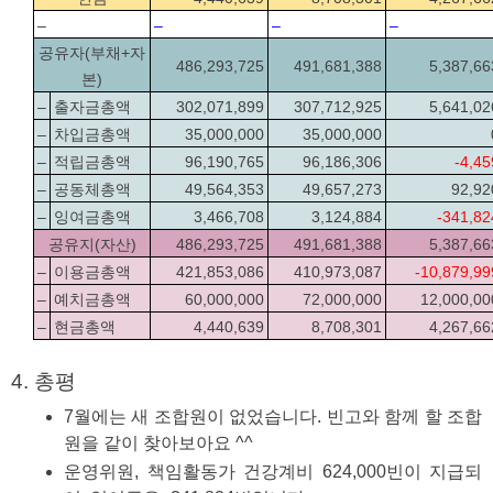
–
–
–
–
공유자(부채+자
486,293,725
491,681,388
5,387,66
본)
–
출자금총액
302,071,899
307,712,925
5,641,02
–
차입금총액
35,000,000
35,000,000
–
적립금총액
96,190,765
96,186,306
-4,45
–
공동체총액
49,564,353
49,657,273
92,92
–
잉여금총액
3,466,708
3,124,884
-341,82
공유지(자산)
486,293,725
491,681,388
5,387,66
–
이용금총액
421,853,086
410,973,087
-10,879,99
–
예치금총액
60,000,000
72,000,000
12,000,00
–
현금총액
4,440,639
8,708,301
4,267,66
4. 총평
7월에는 새 조합원이 없었습니다. 빈고와 함께 할 조합
원을 같이 찾아보아요 ^^
운영위원, 책임활동가 건강계비 624,000빈이 지급되