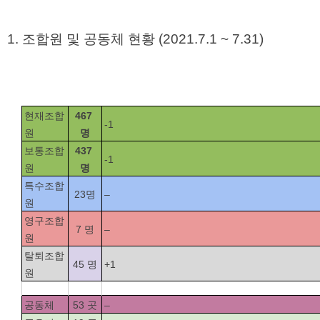
1. 조합원 및 공동체 현황 (2021.7.1 ~ 7.31)
현재조합
467 
-1
원
명
보통조합
437 
-1
원
명
특수조합
23명
–
원
영구조합
7 명
–
원
탈퇴조합
45 명
+1
원
공동체
53 곳
–