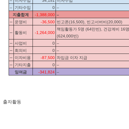
–
이자수입
34,151
이자수입
–
기타수입
0
–
지출합계
-1,388,000
–
–
운영비
-36,500
빈고폰(16,500), 빈고서버비(20,000) 
책임활동가 5명 (64만빈), 건강계비 16명
–
활동비
-1,264,000
(624,000빈)
–
사업비
0
–
–
회의비
0
–
–
이자비용
-87,500
차입금 이자 지급
–
기타지출
0
–
잉여금
-341,824
–
출자활동