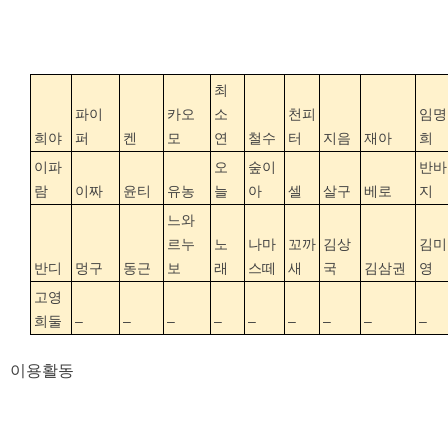
최
파이
카오
소
천피
임명
희야
퍼
켄
모
연
철수
터
지음
재아
희
이파
오
숲이
반바
람
이짜
윤티
유농
늘
아
셀
살구
베로
지
느와
르누
노
나마
꼬까
김상
김미
반디
멍구
동근
보
래
스떼
새
국
김삼권
영
고영
희둘
–
–
–
–
–
–
–
–
–
이용활동