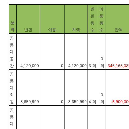
반
이
환
용
분
횟
횟
류
반환
이용
차액
수
수
잔액
공
동
체
공
0 
간
4,120,000
0
4,120,000
3 회
회
-346,165,08
공
동
체
회
0 
원
3,659,999
0
3,659,999
4 회
회
-5,900,00
공
동
체