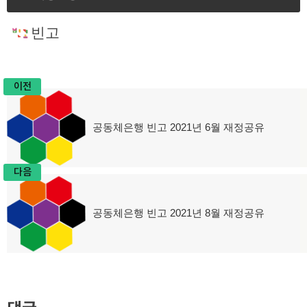
빈고
이전
글
공동체은행 빈고 2021년 6월 재정공유
이
탐
전
글:
색
다음
공동체은행 빈고 2021년 8월 재정공유
다
음
글: