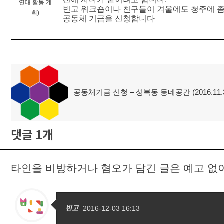
연대 활동 계
빈고 워크숍이나 친구들이 겨울에도 청주에 좀 
획)
공동체 기금을 신청합니다
글
공동체기금 신청 – 성북동 동네공간 (2016.11.3
이
탐
전
글:
색
댓글 1개
타인을 비방하거나 혐오가 담긴 글은 예고 없
빈고
2016-12-03 16:13