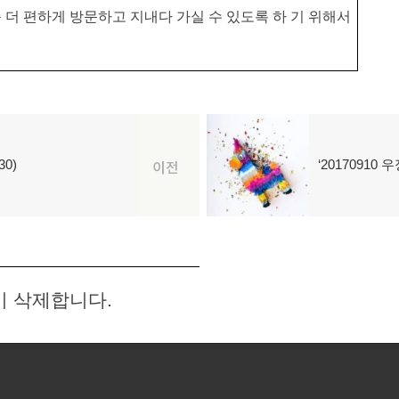
더 편하게 방문하고 지내다 가실 수 있도록 하 기 위해서
0)
‘2017091
다
이전
음
글:
이 삭제합니다.