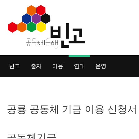
Skip
to
content
빈고
출자
이용
연대
운영
공룡 공동체 기금 이용 신청서
공동체기금