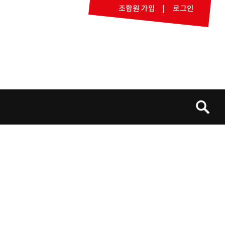
조합원 가입
로그인
검
색: