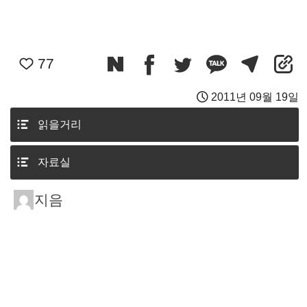
77
2011년 09월 19일
읽을거리
자료실
지음