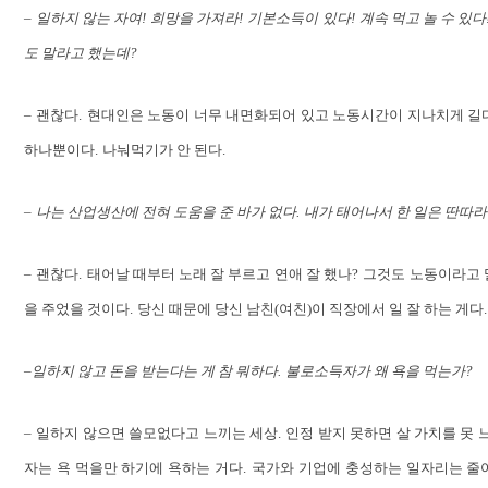
–
일하지 않는 자여
!
희망을 가져라
!
기본소득이 있다
!
계속 먹고 놀 수 있다
도 말라고 했는데
?
–
괜찮다
.
현대인은 노동이 너무 내면화되어 있고 노동시간이 지나치게 길
하나뿐이다
.
나눠먹기가 안 된다
.
–
나는 산업생산에 전혀 도움을 준 바가 없다
.
내가 태어나서 한 일은 딴따
–
괜찮다
.
태어날 때부터 노래 잘 부르고 연애 잘 했나
?
그것도 노동이라고 
을 주었을 것이다
.
당신 때문에 당신 남친
(
여친
)
이 직장에서 일 잘 하는 게다
.
–
일하지 않고 돈을 받는다는 게 참 뭐하다
.
불로소득자가 왜 욕을 먹는가
?
–
일하지 않으면 쓸모없다고 느끼는 세상
.
인정 받지 못하면 살 가치를 못
자는 욕 먹을만 하기에 욕하는 거다
.
국가와 기업에 충성하는 일자리는 줄