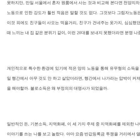
못하지만
,
만일 서울에서 혼자 원룸에서 사는 것과 비교해 본다면 천양지차
노동으로 인한 강도가 훨씬 적음은 말할 것도 없다
.
그것보다 그림자노동은
이것 외에도 친구들이 사오는 먹을거리
,
친구가 건네주는 옷가지
,
심심했던
때 느끼는 내 집 같은 분위기 같이
,
이런
20
대를 보내지 못했더라면 분명 나
개인적으로 특수한 환경에 있기에 적은 양의 노동을 통해 유무형의 소득을
일 행간에서 아무 것도 안 하고 살았더라면
,
행간에서 나가라는 압박이 커져
을 해야할까
.
불로소득은 왜 부정의의 대명사가 되었을까
.
일반적인 돈
,
기본소득
,
지역화폐
,
이 세 가지 주제 중 지역화폐를 제외한 
이야기를 쓰는 나를 보고 놀랐다
.
아마 요즘 반값등록금 투쟁을 거리에서 