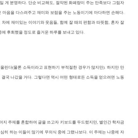
일 게 분명하다
.
단순 비교해도
,
절약된 화폐량이 주는 만족보다 그림자
 마음을 다스려주고 재미와 보람을 주는 노동이기에 마다하면 손해다
.
 차에 재미있는 이야기와 웃음들
,
함께 잘 때의 편함과 따뜻함
,
혼자 잘
중에 후회했을 정도로 즐거운 하루를 보내고 있다
.
 올린다
(
물론 소득이라고 표현하기 부적절한 경우가 많지만
).
하지만 만
 결국 나갔을 거다
.
그렇다면 역시 어떤 형태로든 소득을 얻으려면 노동
나머지 주제를 혼합하여 글을 쓰고자 키보드를 두드렸지만
,
별안간 학자금
열심히 하는 이들이 많기에 무의식 중에 그랬나보다
.
이 주제는 나중에 자