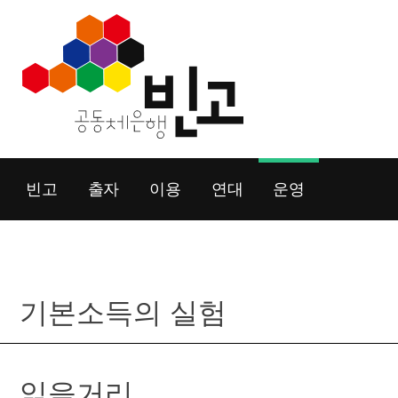
Skip
to
content
빈고
출자
이용
연대
운영
기본소득의 실험
읽을거리