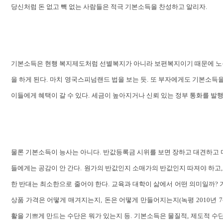
당신처럼 돈 없고 빽 없는 사람들은 적극 기본소득을 찬성하고 알리자
.
기본소득은 현행 복지제도처럼 선별복지가 아니라 보편복지이기 때문에 노동
을 하게 된다
.
마치 영국스피넘랜드 법을 보는 듯
.
또 부자에게도 기본소득을
이들에게 혜택이 갈 수 있다
.
세금이 높아지거나 신뢰 있는 정부 통화를 발
물론 기본소득이 능사는 아니다
.
반값등록금 시위를 보면 장하고 대견하고
들에게는 공감이 안 간다
.
원가의 반값인지 소매가의 반값인지 따져야 하고
,
한 반대는 최소한으로 줄어야 한다
.
교육과 대학이 삶에서 어떤 의미일까
?
상품 가격은 어떻게 매겨지는지
,
돈은 어떻게 만들어지는지
(
녹평
2010
년
7
활을 기쁘게 만드는 수단은 뭐가 있는지 등
.
기본소득은 물질적
,
제도적 수