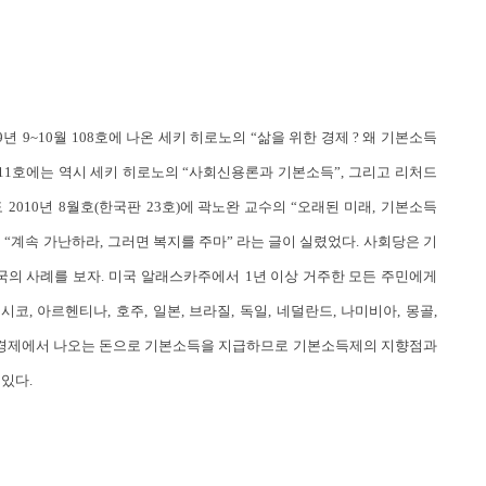
9
년
9~10
월
108
호에 나온 세키 히로노의 “삶을 위한 경제 ? 왜 기본소득
11
호에는 역시 세키 히로노의 “사회신용론과 기본소득”
,
그리고 리처드
도
2010
년
8
월호
(
한국판
23
호
)
에 곽노완 교수의 “오래된 미래
,
기본소득
 “계속 가난하라
,
그러면 복지를 주마” 라는 글이 실렸었다
.
사회당은 기
국의 사례를 보자
.
미국 알래스카주에서
1
년 이상 거주한 모든 주민에게
멕시코
,
아르헨티나
,
호주
,
일본
,
브라질
,
독일
,
네덜란드
,
나미비아
,
몽골
,
경제에서 나오는 돈으로 기본소득을 지급하므로 기본소득제의 지향점과
 있다
.