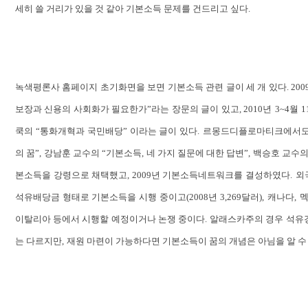
세히 쓸 거리가 있을 것 같아 기본소득 문제를 건드리고 싶다
.
녹색평론사 홈페이지 초기화면을 보면 기본소득 관련 글이 세 개 있다
. 200
보장과 신용의 사회화가 필요한가”라는 장문의 글이 있고
, 2010
년
3~4
월
1
쿡의 “통화개혁과 국민배당” 이라는 글이 있다
.
르몽드디플로마티크에서
의 꿈”
,
강남훈 교수의 “기본소득
,
네 가지 질문에 대한 답변”
,
백승호 교수의
본소득을 강령으로 채택했고
, 2009
년 기본소득네트워크를 결성하였다
.
외
석유배당금 형태로 기본소득을 시행 중이고
(2008
년
3,269
달러
),
캐나다
,
이탈리아 등에서 시행할 예정이거나 논쟁 중이다
.
알래스카주의 경우 석유
는 다르지만
,
재원 마련이 가능하다면 기본소득이 꿈의 개념은 아님을 알 수