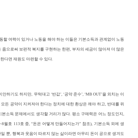
할 여력이 있거나 노동을 해야 하는 이들은 기본소득과 관계없이 노동
 줌으로써 보편적 복지를 구현하는 한편
,
부자의 세금이 많아져 더 많은
행한다면 재원도 마련할 수 있다
.
 미안하기도 하지만
,
무턱대고 ‘반값’
, ‘
공약 준수’
, ‘MB OUT’
을 외치는 이
모든 공약이 지켜져야 한다는 정치에 대한 환상은 깨야 하고
,
반대를 위
기본소득 문제에서도 생각할 거리가 많다
.
평소 구매력은 어느 정도인지
,
~8
월호
113
호 중
, “
돈은 어떻게 만들어지는가” 참조
),
기본소득 외에 생
단일 뿐
,
행복과 웃음이 따르지 않는 삶이라면 아무리 돈이 공으로 생겨도