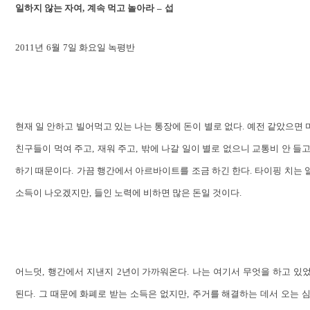
일하지 않는 자여
,
계속 먹고 놀아라
–
섭
2011
년
6
월
7
일 화요일 녹평반
현재 일 안하고 빌어먹고 있는 나는 통장에 돈이 별로 없다
.
예전 같았으면 
친구들이 먹여 주고
,
재워 주고
,
밖에 나갈 일이 별로 없으니 교통비 안 들
하기 때문이다
.
가끔 행간에서 아르바이트를 조금 하긴 한다
.
타이핑 치는 
소득이 나오겠지만
,
들인 노력에 비하면 많은 돈일 것이다
.
어느덧
,
행간에서 지낸지
2
년이 가까워온다
.
나는 여기서 무엇을 하고 있
된다
.
그 때문에 화폐로 받는 소득은 없지만
,
주거를 해결하는 데서 오는 