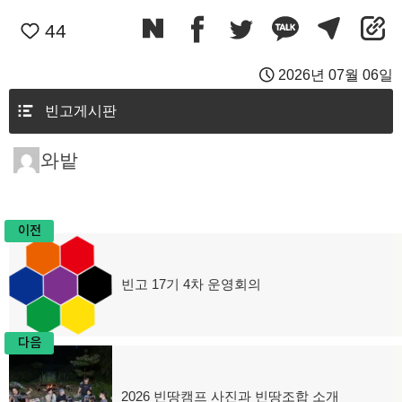
44
2026년 07월 06일
빈고게시판
와밭
이전
글
빈고 17기 4차 운영회의
이
탐
전
글:
색
다음
2026 빈땅캠프 사진과 빈땅조합 소개
다