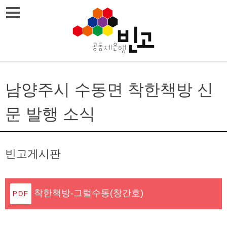
Skip
메뉴열기
to
content
남양주시 수동면 착한책방 신
문 발행 소식
빈고게시판
착한책방-그럴수동(창간호)