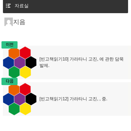
자료실
지음
이전
글
[빈고책읽기10] 가라타니 고진, 에 관한 담묵
이
탐
발제.
전
글:
색
다음
[빈고책읽기12] 가라타니 고진, , 중.
다
음
글: