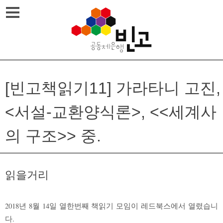
Skip
메뉴열기
to
content
[빈고책읽기11] 가라타니 고진,
<서설-교환양식론>, <<세계사
의 구조>> 중.
읽을거리
2018년 8월 14일 열한번째 책읽기 모임이 레드북스에서 열렸습니
다.