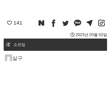
141
2023년 03월 02일
소모임
살구