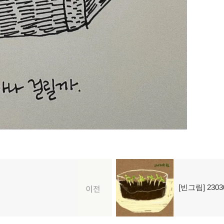
[빈그림] 2303
다
이전
음
글: