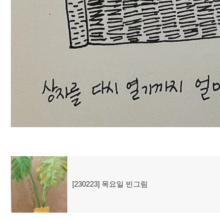
글
[230223] 목요일 빈그림
이
탐
전
글:
색