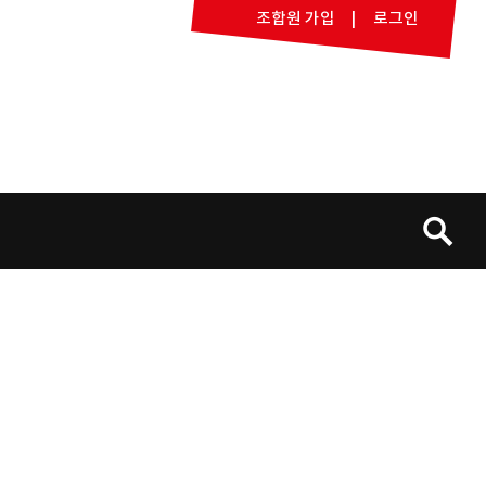
조합원 가입
로그인
검
색: