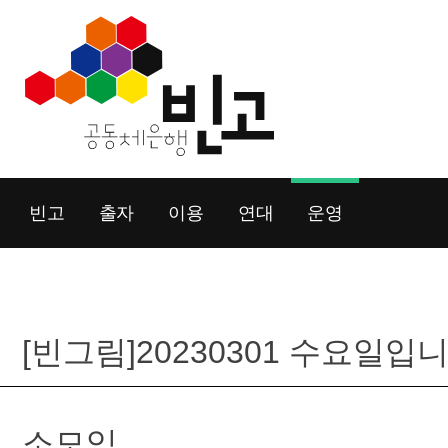
Skip
to
content
빈고
출자
이용
연대
운영
[빈그림]20230301 수요일입니
소모임