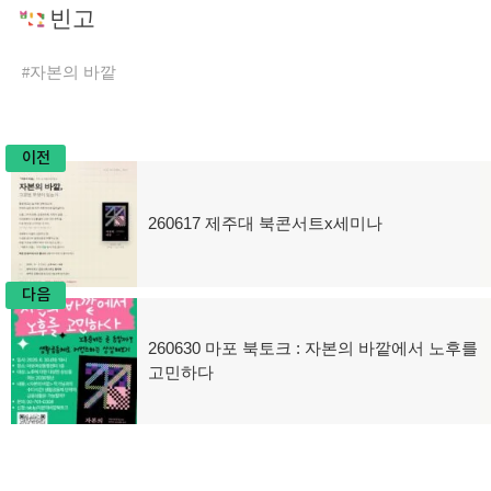
빈고
자본의 바깥
이전
글
260617 제주대 북콘서트x세미나
이
탐
전
글:
색
다음
260630 마포 북토크 : 자본의 바깥에서 노후를
다
고민하다
음
글: