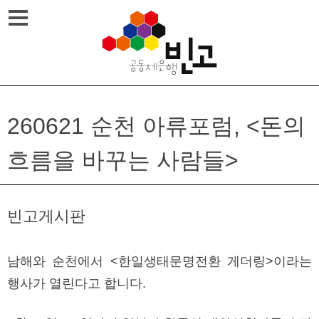
Skip
메뉴열기
to
content
260621 순천 아류포럼, <돈의
흐름을 바꾸는 사람들>
빈고게시판
남해와 순천에서 <한일생태문명전환 게더링>이라는
행사가 열린다고 합니다.