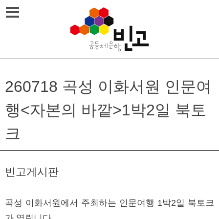
Skip
메뉴열기
to
content
260718 곡성 이화서원 인문여
행<자본의 바깥>1박2일 북토
크
빈고게시판
곡성 이화서원에서 주최하는 인문여행 1박2일 북토크
가 열립니다.