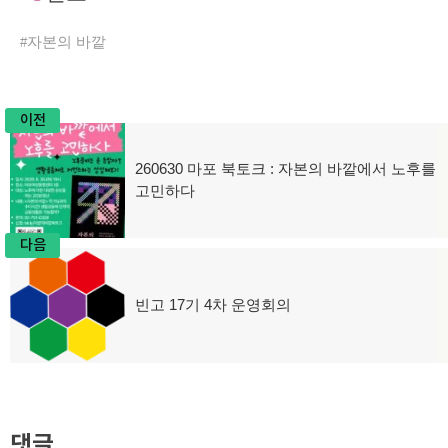
자본의 바깥
이전
글
260630 마포 북토크 : 자본의 바깥에서 노후를
이
탐
고민하다
전
글:
색
다음
빈고 17기 4차 운영회의
다
음
글:
댓글