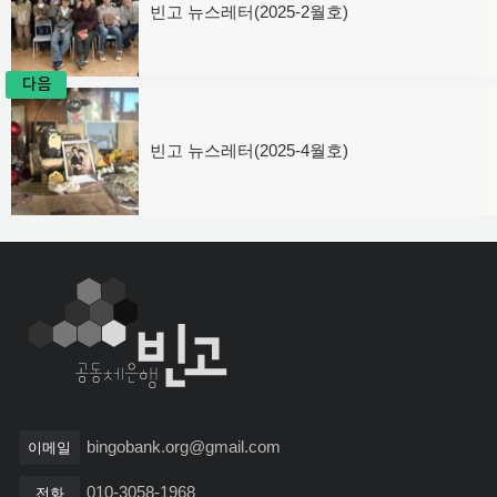
탐
빈고 뉴스레터(2025-2월호)
이
전
색
글:
다음
빈고 뉴스레터(2025-4월호)
다
음
글:
bingobank.org@gmail.com
이메일
010-3058-1968
전화