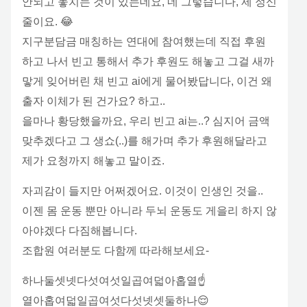
안되고 놓치는 것이 있는데요, 네 그렇습니다, 제 정신
줄이요. 😂
지구분담금 매칭하는 연대에 참여했는데 직접 후원
하고 나서 빈고 통해서 추가 후원도 해놓고 그걸 새까
맣게 잊어버린 채 빈고 ai에게 물어봤답니다, 이건 왜
출자 이체가 된 건가요? 하고..
을마나 황당했을까요, 우리 빈고 ai는..? 심지어 금액
맞추겠다고 그 생쇼(..)를 해가며 추가 후원해달라고
제가 요청까지 해놓고 말이죠.
자괴감이 들지만 어쩌겠어요. 이것이 인생인 것을..
이젠 몸 운동 뿐만 아니라 두뇌 운동도 게을리 하지 않
아야겠다 다짐해봅니다.
조합원 여러분도 다함께 따라해보세요-
하나둘셋넷다섯여섯일곱여덟아홉열☝️
열아홉여덟일곱여섯다섯넷셋둘하나😌