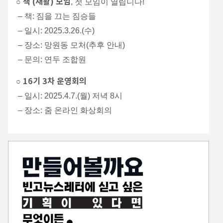
책 (재활) 모임
○
, 첫 모임이 열립니다!
– 책: 짐을 끄는 짐승들
– 일시: 2025.3.26.(수)
– 장소: 망원동 모처(추후 안내)
– 문의: 연두 조합원
16기 3차 운영회의
○
– 일시: 2025.4.7.(월) 저녁 8시
– 장소: 줌 온라인 화상회의