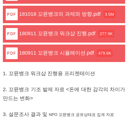
181018 꼬뮨뱅크의 과제와 방향.pdf
3.5M
180911 꼬뮨뱅크 워크샵 진행.pdf
277.9K
180911 꼬뮨뱅크 시뮬레이션.pdf
479.6K
1. 꼬뮨뱅크 워크샵 진행용 프리젠테이션
2. 꼬뮨뱅크 기조 발제 자료 <돈에 대한 감각의 차이가
만드는 변화>
3. 설문조사 결과 및
NPO 꼬뮨뱅크
공유상태표 집계 자료