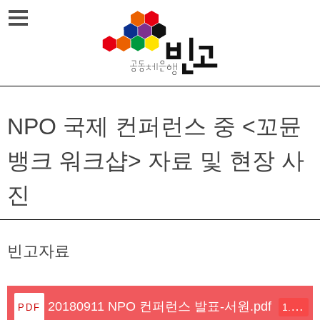
Skip
메뉴열기
to
content
NPO 국제 컨퍼런스 중 <꼬뮨
뱅크 워크샵> 자료 및 현장 사
진
빈고자료
20180911 NPO 컨퍼런스 발표-서원.pdf
1.4M