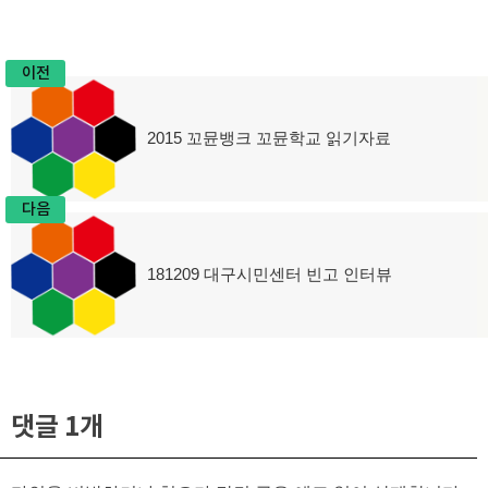
이전
글
2015 꼬뮨뱅크 꼬뮨학교 읽기자료
이
탐
전
글:
색
다음
181209 대구시민센터 빈고 인터뷰
다
음
글:
댓글 1개